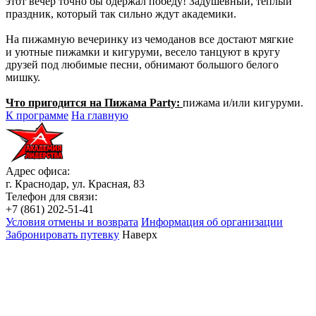
этот вечер точно бы одержал победу! Задушевный, теплый
праздник, который так сильно ждут академики.
На пижамную вечеринку из чемоданов все достают мягкие
и уютные пижамки и кигуруми, весело танцуют в кругу
друзей под любимые песни, обнимают большого белого
мишку.
Что пригодится на Пижама Party:
пижама и/или кигуруми.
К программе
На главную
Адрес офиса:
г. Краснодар, ул. Красная, 83
Телефон для связи:
+7 (861) 202-51-41
Условия отмены и возврата
Информация об организации
Забронировать
путевку
Наверх